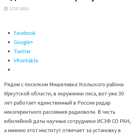
27.07.2023
Поделиться
Facebook
"Один
Google+
на
Twitter
всю
VKontakte
страну"
Рядом с поселком Мишелевка Усольского района
Иркутской области, в окружении леса, вот уже 30
лет работает единственный в России радар
некогерентного рассеяния радиоволн. В честь
юбилейной даты научные сотрудники ИСЗФ СО РАН,
а именно этот институт отвечает за установку в