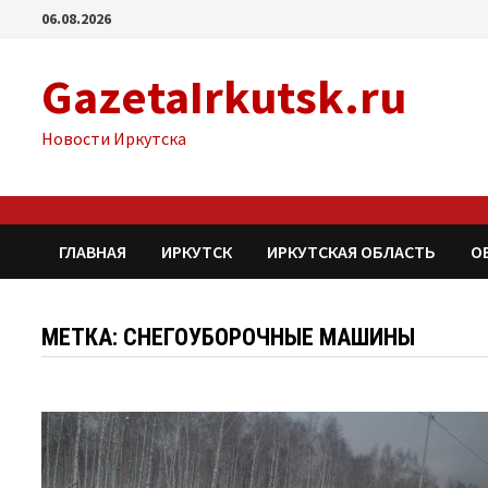
Перейти
06.08.2026
к
содержимому
GazetaIrkutsk.ru
Новости Иркутска
ГЛАВНАЯ
ИРКУТСК
ИРКУТСКАЯ ОБЛАСТЬ
О
МЕТКА: СНЕГОУБОРОЧНЫЕ МАШИНЫ