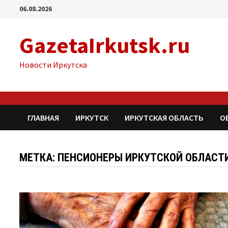
Перейти
06.08.2026
к
содержимому
GazetaIrkutsk.ru
Новости Иркутска
ГЛАВНАЯ
ИРКУТСК
ИРКУТСКАЯ ОБЛАСТЬ
О
МЕТКА: ПЕНСИОНЕРЫ ИРКУТСКОЙ ОБЛАСТ