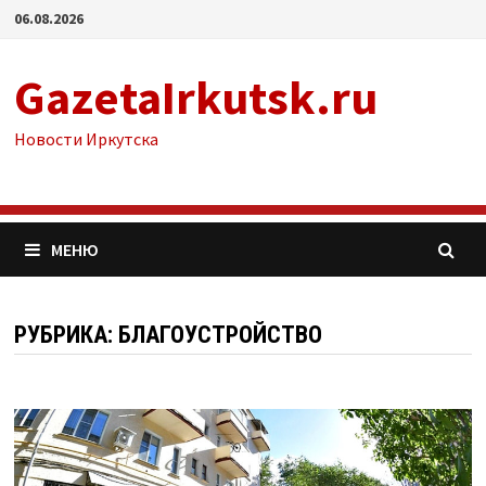
Перейти
06.08.2026
к
содержимому
GazetaIrkutsk.ru
Новости Иркутска
МЕНЮ
РУБРИКА: БЛАГОУСТРОЙСТВО