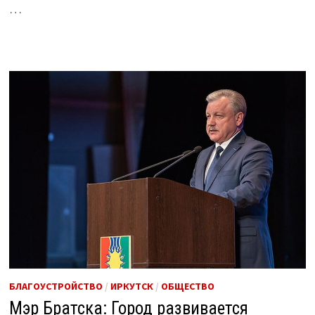
…
БЛАГОУСТРОЙСТВО
/
ИРКУТСК
/
ОБЩЕСТВО
Мэр Братска: Город развивается