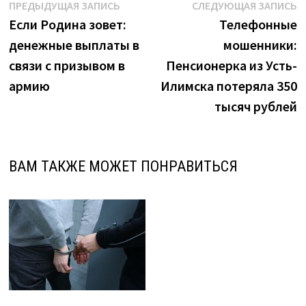
Навигация
Предыдущая
С
ПРЕДЫДУЩАЯ ЗАПИСЬ
СЛЕДУЮЩАЯ ЗАПИСЬ
запись:
з
Если Родина зовет:
Телефонные
по
денежные выплаты в
мошенники:
записям
связи с призывом в
Пенсионерка из Усть-
армию
Илимска потеряла 350
тысяч рублей
ВАМ ТАКЖЕ МОЖЕТ ПОНРАВИТЬСЯ