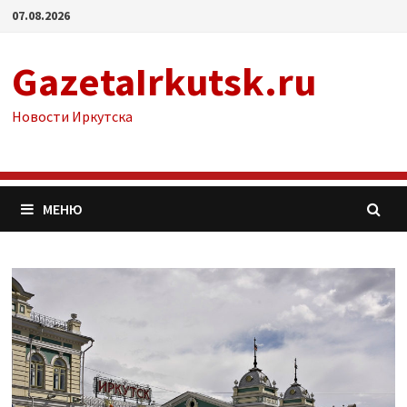
Перейти
07.08.2026
к
содержимому
GazetaIrkutsk.ru
Новости Иркутска
МЕНЮ