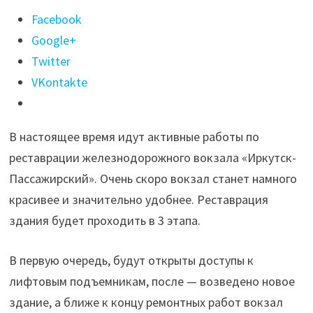
Поделиться
Facebook
"Из
Google+
тоннеля
Twitter
на
VKontakte
платформы:
На
В настоящее время идут активные работы по
вокзале
реставрации железнодорожного вокзала «Иркутск-
«Иркутск-
Пассажирский». Очень скоро вокзал станет намного
Пассажирский»
красивее и значительно удобнее. Реставрация
устанавливают
здания будет проходить в 3 этапа.
лифты"
В первую очередь, будут открыты доступы к
лифтовым подъемникам, после — возведено новое
здание, а ближе к концу ремонтных работ вокзал