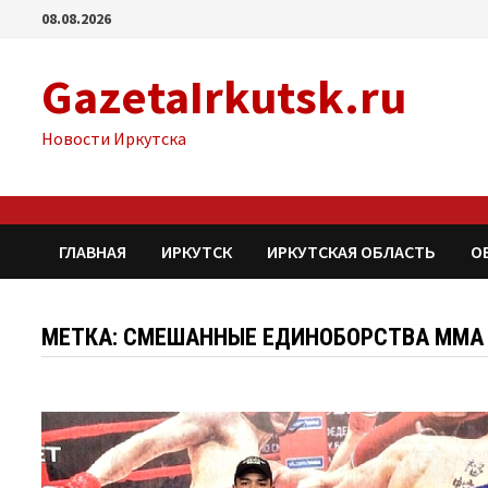
Перейти
08.08.2026
к
содержимому
GazetaIrkutsk.ru
Новости Иркутска
ГЛАВНАЯ
ИРКУТСК
ИРКУТСКАЯ ОБЛАСТЬ
О
МЕТКА: СМЕШАННЫЕ ЕДИНОБОРСТВА ММА