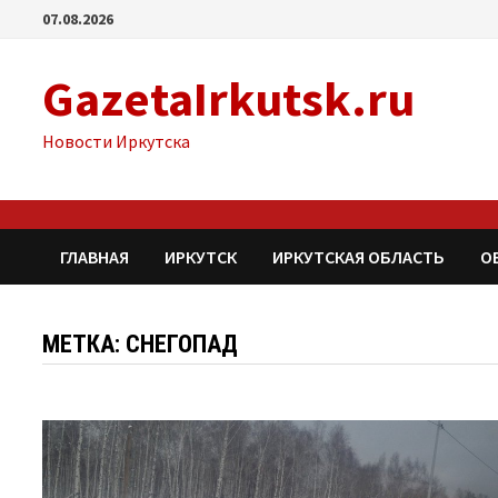
Перейти
07.08.2026
к
содержимому
GazetaIrkutsk.ru
Новости Иркутска
ГЛАВНАЯ
ИРКУТСК
ИРКУТСКАЯ ОБЛАСТЬ
О
МЕТКА: СНЕГОПАД