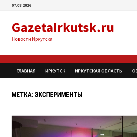
Перейти
07.08.2026
к
содержимому
GazetaIrkutsk.ru
Новости Иркутска
ГЛАВНАЯ
ИРКУТСК
ИРКУТСКАЯ ОБЛАСТЬ
О
МЕТКА: ЭКСПЕРИМЕНТЫ