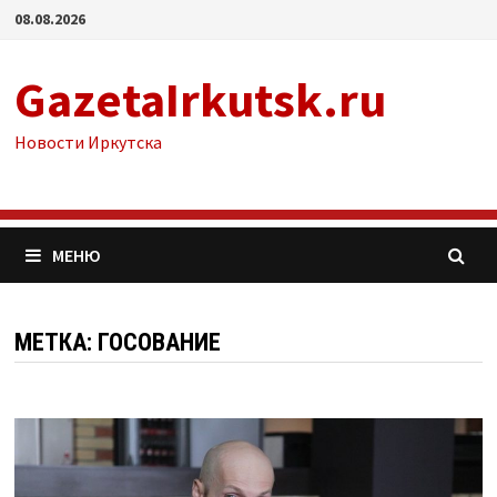
Перейти
08.08.2026
к
содержимому
GazetaIrkutsk.ru
Новости Иркутска
МЕНЮ
МЕТКА: ГОСОВАНИЕ