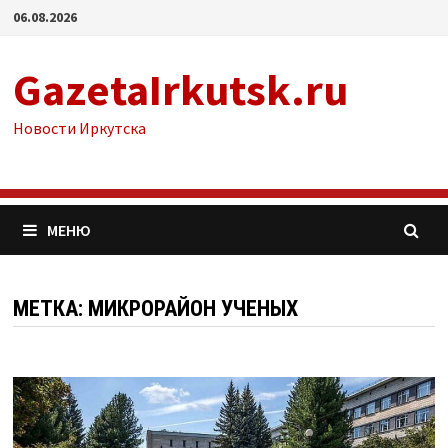
Перейти
06.08.2026
к
содержимому
GazetaIrkutsk.ru
Новости Иркутска
МЕНЮ
МЕТКА: МИКРОРАЙОН УЧЕНЫХ