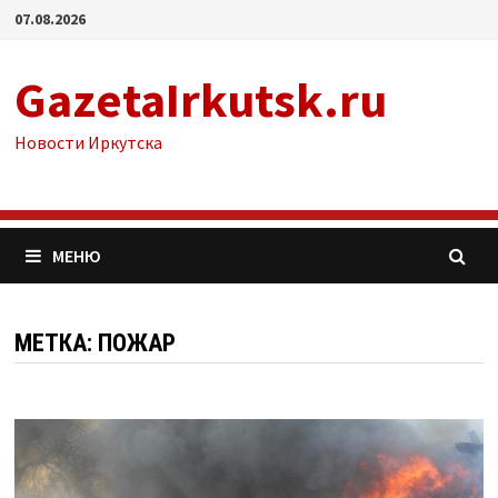
Перейти
07.08.2026
к
содержимому
GazetaIrkutsk.ru
Новости Иркутска
МЕНЮ
МЕТКА: ПОЖАР