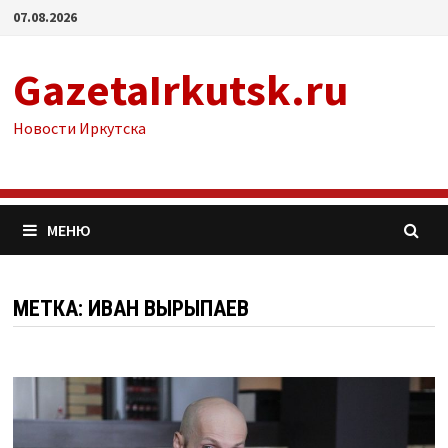
Перейти
07.08.2026
к
содержимому
GazetaIrkutsk.ru
Новости Иркутска
МЕНЮ
МЕТКА: ИВАН ВЫРЫПАЕВ