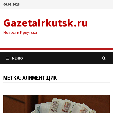
Перейти
06.08.2026
к
содержимому
GazetaIrkutsk.ru
Новости Иркутска
МЕНЮ
МЕТКА: АЛИМЕНТЩИК