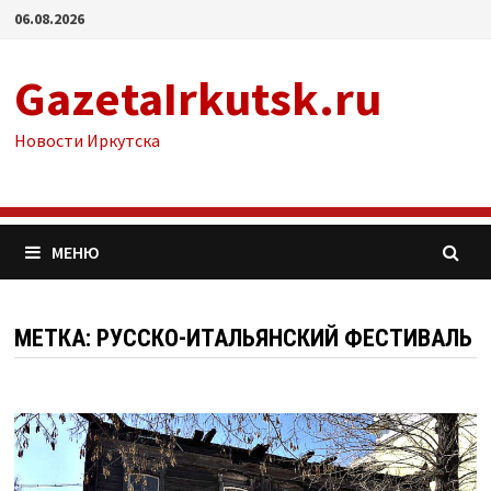
Перейти
06.08.2026
к
содержимому
GazetaIrkutsk.ru
Новости Иркутска
МЕНЮ
МЕТКА: РУССКО-ИТАЛЬЯНСКИЙ ФЕСТИВАЛЬ