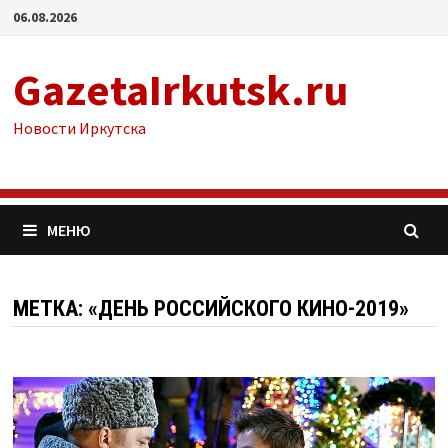
Перейти
06.08.2026
к
содержимому
GazetaIrkutsk.ru
Новости Иркутска
МЕНЮ
МЕТКА: «ДЕНЬ РОССИЙСКОГО КИНО-2019»