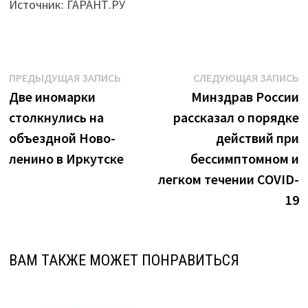
Источник: ГАРАНТ.РУ
Навигация
Предыдущая
С
ПРЕДЫДУЩАЯ ЗАПИСЬ
СЛЕДУЮЩАЯ ЗАПИСЬ
запись:
з
Две иномарки
Минздрав России
по
столкнулись на
рассказал о порядке
записям
объездной Ново-
действий при
ленино в Иркутске
бессимптомном и
легком течении COVID-
19
ВАМ ТАКЖЕ МОЖЕТ ПОНРАВИТЬСЯ