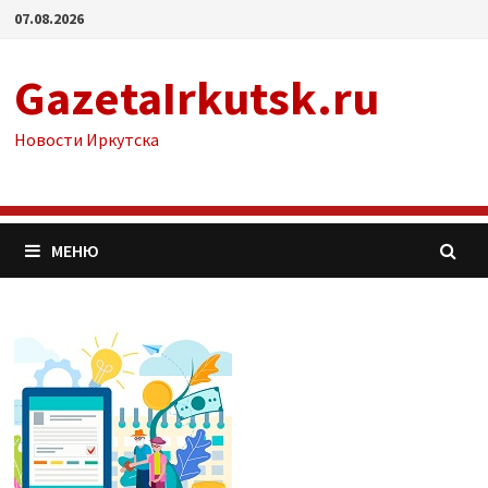
Перейти
07.08.2026
к
содержимому
GazetaIrkutsk.ru
Новости Иркутска
МЕНЮ