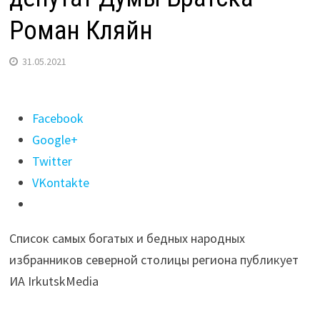
Роман Кляйн
31.05.2021
Поделиться
Facebook
"Больше
Google+
140
Twitter
млн
VKontakte
рублей
заработал
Список самых богатых и бедных народных
за
избранников северной столицы региона публикует
2020
ИА IrkutskMedia
год
депутат