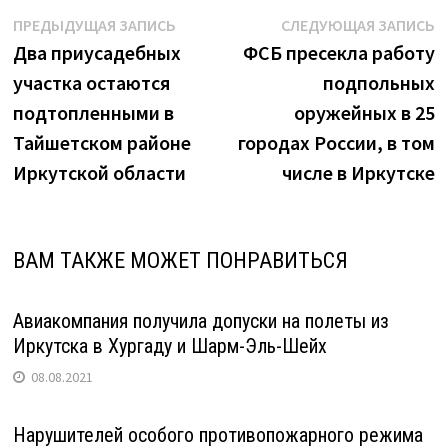
Думы
Навигация
Предыдущая
С
ПРЕДЫДУЩАЯ ЗАПИСЬ
СЛЕДУЮЩАЯ ЗАПИСЬ
Братска
запись:
з
Два приусадебных
ФСБ пресекла работу
по
Роман
участка остаются
подпольных
записям
Кляйн"
подтопленными в
оружейных в 25
Тайшетском районе
городах России, в том
Иркутской области
числе в Иркутске
ВАМ ТАКЖЕ МОЖЕТ ПОНРАВИТЬСЯ
Авиакомпания получила допуски на полеты из
Иркутска в Хургаду и Шарм-Эль-Шейх
08.08.2021
Нарушителей особого противопожарного режима