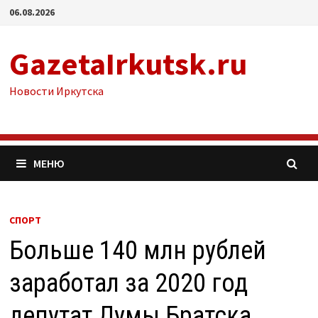
Перейти
06.08.2026
к
содержимому
GazetaIrkutsk.ru
Новости Иркутска
МЕНЮ
СПОРТ
Больше 140 млн рублей
заработал за 2020 год
депутат Думы Братска