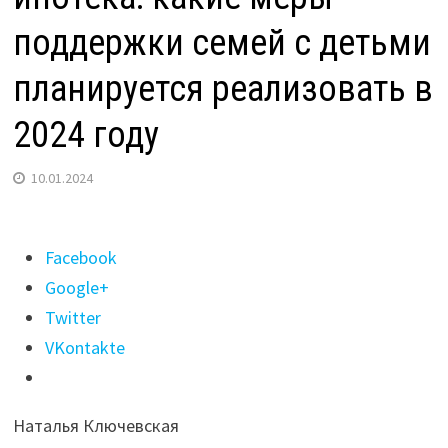
поддержки семей с детьми
планируется реализовать в
2024 году
10.01.2024
Поделиться
Facebook
"Особый
Google+
статус
Twitter
для
VKontakte
многодетных,
льготная
Наталья Ключевская
ипотека: