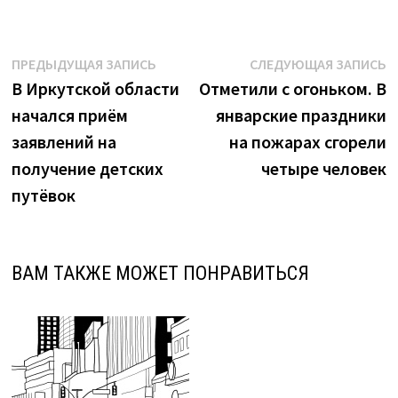
Навигация
Предыдущая
С
ПРЕДЫДУЩАЯ ЗАПИСЬ
СЛЕДУЮЩАЯ ЗАПИСЬ
запись:
з
В Иркутской области
Отметили с огоньком. В
по
начался приём
январские праздники
записям
заявлений на
на пожарах сгорели
получение детских
четыре человек
путёвок
ВАМ ТАКЖЕ МОЖЕТ ПОНРАВИТЬСЯ