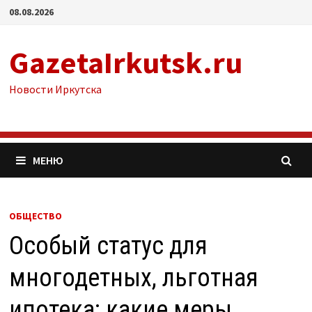
Перейти
08.08.2026
к
содержимому
GazetaIrkutsk.ru
Новости Иркутска
МЕНЮ
ОБЩЕСТВО
Особый статус для
многодетных, льготная
ипотека: какие меры