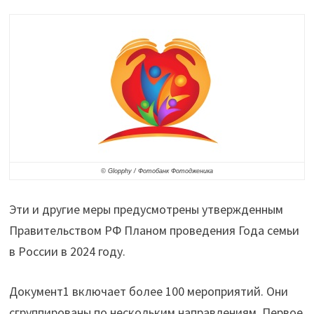
какие
меры
поддержки
семей
с
детьми
планируется
реализовать
© Glopphy / Фотобанк Фотодженика
в
2024
Эти и другие меры предусмотрены утвержденным
году"
Правительством РФ Планом проведения Года семьи
в России в 2024 году.
Документ1 включает более 100 мероприятий. Они
сгруппированы по нескольким направлениям. Первое