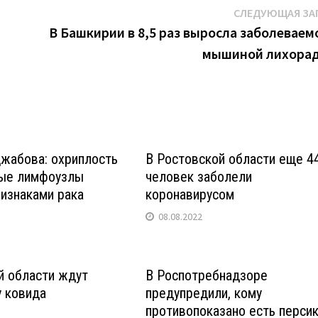
СЛЕДУЮЩАЯ ЗА
В Башкирии в 8,5 раз выросла заболеваем
мышиной лихора
жабова: охриплость
В Ростовской области еще 4
ные лимфоузлы
человек заболели
изнаками рака
коронавирусом
08.08.2022
й области ждут
В Роспотребнадзоре
 ковида
предупредили, кому
противопоказано есть перси