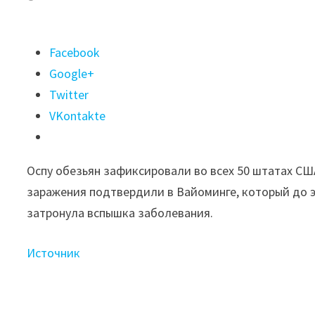
Поделиться
Facebook
"ABC
Google+
News:
Twitter
случаи
VKontakte
заражения
оспой
Оспу обезьян зафиксировали во всех 50 штатах СШ
обезьян
заражения подтвердили в Вайоминге, который до 
зафиксировали
затронула вспышка заболевания.
во
всех
Источник
50
штатах
США"