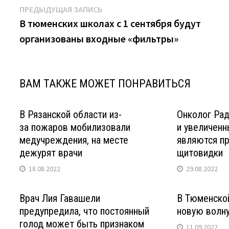
Навигация
Предыдущая
ПРЕДЫДУЩАЯ ЗАПИСЬ
запись:
В тюменских школах с 1 сентября будут
по
организованы входные «фильтры»
записям
ВАМ ТАКЖЕ МОЖЕТ ПОНРАВИТЬСЯ
В Рязанской области из-
Онколог Рад
за пожаров мобилизовали
и увеличен
медучреждения, на месте
являются пр
дежурят врачи
щитовидки
18.08.2022
29.08.2022
Врач Лия Гавашели
В Тюменско
предупредила, что постоянный
новую волну
голод может быть признаком
11.09.2022