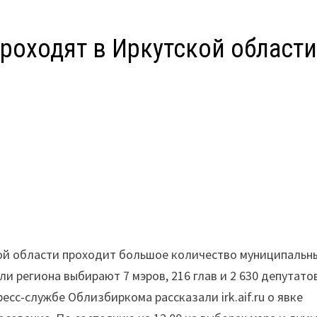
оходят в Иркутской област
ской области проходит большое количество муниципальн
и региона выбирают 7 мэров, 216 глав и 2 630 депутато
ресс-службе Облизбиркома рассказали irk.aif.ru о явке