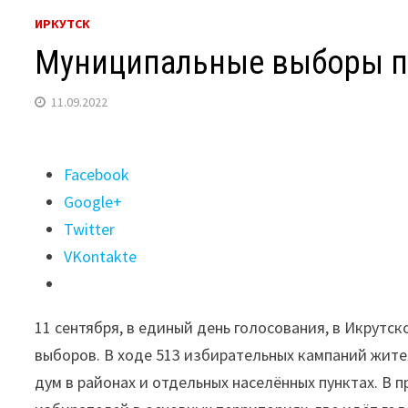
ИРКУТСК
Муниципальные выборы пр
11.09.2022
Поделиться
Facebook
"Муниципальные
Google+
выборы
Twitter
проходят
VKontakte
в
Иркутской
11 сентября, в единый день голосования, в Икрут
области"
выборов. В ходе 513 избирательных кампаний жител
дум в районах и отдельных населённых пунктах. В п