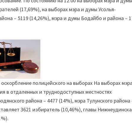
осование. По состоянию на 12.00 на выборах мэра и дум
ателей (17,69%), на выборах мэра и думы Усолья-
айона – 5119 (14,26%), мэра и думы Бодайбо и района – 
 оскорбление полицейского на выборах На выборах мэр
ния в отдаленных и труднодоступных местностях
юдянского района – 4477 (14%), мэра Тулунского района 
ставляет 3621 избиратель (10,46%), главы Нижнеудинска
1%).