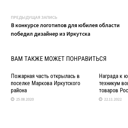
Навигация
Предыдущая
ПРЕДЫДУЩАЯ ЗАПИСЬ
запись:
В конкурсе логотипов для юбилея области
по
победил дизайнер из Иркутска
записям
ВАМ ТАКЖЕ МОЖЕТ ПОНРАВИТЬСЯ
Пожарная часть открылась в
Награда к ю
поселке Маркова Иркутского
техникум во
района
товаров Рос
25.08.2020
22.11.2022