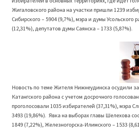
избирателей в основных территориях, где идёт гол
Жигаловского района на участки пришли 1239 избир
Сибирского – 5904 (9,7%), мэра и думы Усольского р
(12,31%), депутатов думы Саянска – 1733 (5,87%).
Новость по теме Жителя Нижнеудинска осудили за
Катангского района с учетом досрочного голосова
проголосовали 1035 избирателей (37,31%), мэра Сл
3493 (19,86%). Явка на выборах главы Шелехова со
1849 (7,22%), Железногорска-Илимского – 1533 (8,6