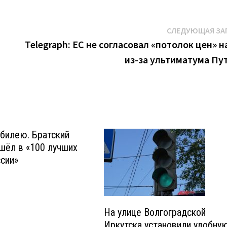
СЛЕДУЮЩАЯ ЗА
Telegraph: ЕС не согласовал «потолок цен» на
из-за ультиматума Пу
билею. Братский
шёл в «100 лучших
сии»
На улице Волгоградской
Иркутска установили удобну