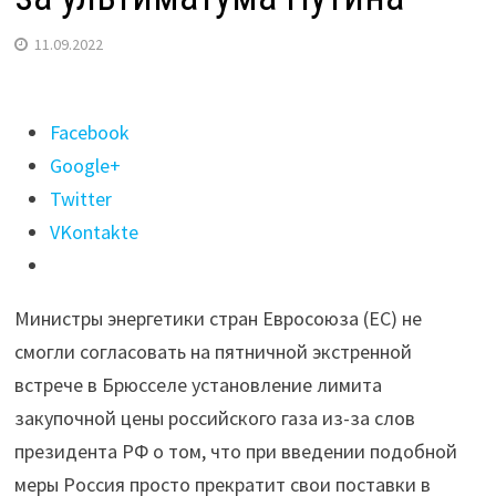
11.09.2022
Поделиться
Facebook
"Telegraph:
Google+
ЕС
Twitter
не
VKontakte
согласовал
«потолок
Министры энергетики стран Евросоюза (ЕС) не
цен»
смогли согласовать на пятничной экстренной
на газ
встрече в Брюсселе установление лимита
из-
закупочной цены российского газа из-за слов
за ультиматума
президента РФ о том, что при введении подобной
Путина"
меры Россия просто прекратит свои поставки в