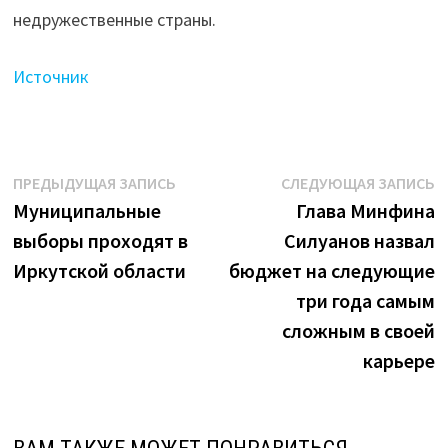
недружественные страны.
Источник
Навигация
Предыдущая
С
ПРЕДЫДУЩАЯ ЗАПИСЬ
СЛЕДУЮЩАЯ ЗАПИСЬ
запись:
з
Муниципальные
Глава Минфина
по
выборы проходят в
Силуанов назвал
записям
Иркутской области
бюджет на следующие
три года самым
сложным в своей
карьере