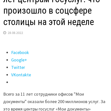
произошло в соцсфере
столицы на этой неделе
28.08.2022
Поделиться
Facebook
"Новый
Google+
стандарт
Twitter
экстренной
VKontakte
медпомощи,
11
Всего за 11 лет сотрудники офисов "Мои
лет
документы" оказали более 200 миллионов услуг. За
центрам
это время центры госуслуг «Мои документы»