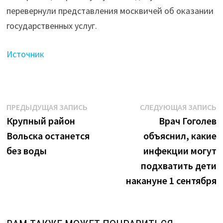
госуслуг:
перевернули представления москвичей об оказании
что
государственных услуг.
произошло
в соцсфере
Источник
столицы
на этой
неделе"
Навигация
Предыдущая
С
ПРЕДЫДУЩАЯ ЗАПИСЬ
СЛЕДУЮЩАЯ ЗАПИСЬ
запись:
з
Крупный район
Врач Гоголев
по
Вольска останется
объяснил, какие
записям
без воды
инфекции могут
подхватить дети
накануне 1 сентября