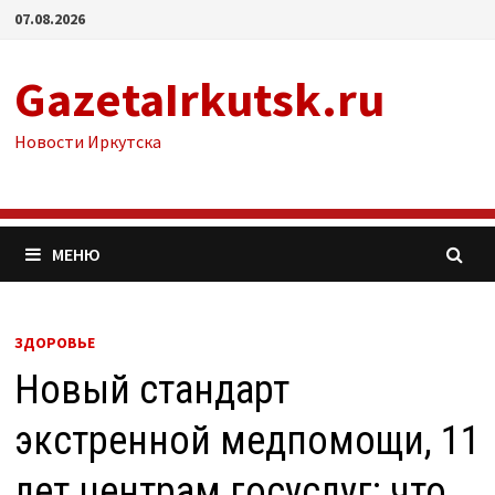
Перейти
07.08.2026
к
содержимому
GazetaIrkutsk.ru
Новости Иркутска
МЕНЮ
ЗДОРОВЬЕ
Новый стандарт
экстренной медпомощи, 11
лет центрам госуслуг: что