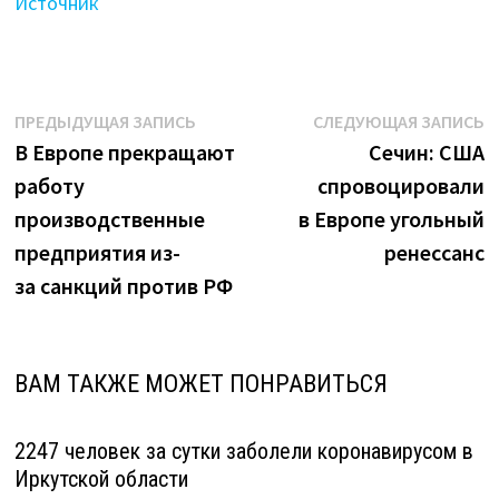
Источник
кризис"
Навигация
Предыдущая
С
ПРЕДЫДУЩАЯ ЗАПИСЬ
СЛЕДУЮЩАЯ ЗАПИСЬ
запись:
з
В Европе прекращают
Сечин: США
по
работу
спровоцировали
записям
производственные
в Европе угольный
предприятия из-
ренессанс
за санкций против РФ
ВАМ ТАКЖЕ МОЖЕТ ПОНРАВИТЬСЯ
2247 человек за сутки заболели коронавирусом в
Иркутской области