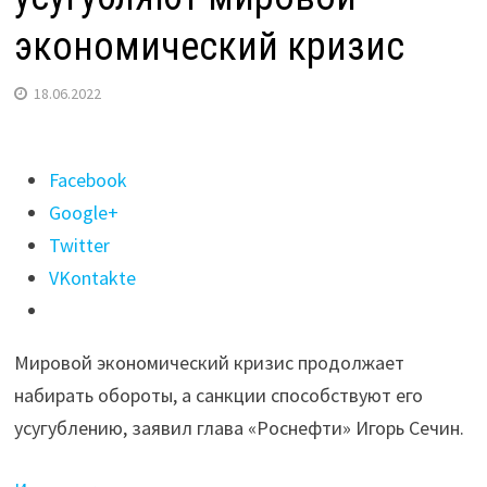
экономический кризис
18.06.2022
Поделиться
Facebook
"Глава
Google+
«Роснефти»
Twitter
Сечин
VKontakte
заявил,
что
Мировой экономический кризис продолжает
санкции
набирать обороты, а санкции способствуют его
усугубляют
усугублению, заявил глава «Роснефти» Игорь Сечин.
мировой
экономический