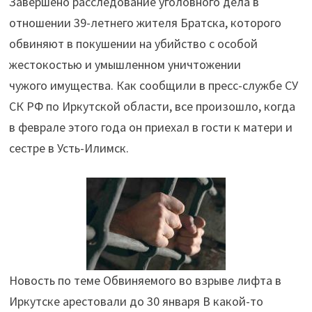
Завершено расследование уголовного дела в
попытку
отношении 39-летнего жителя Братска, которого
сжечь
обвиняют в покушении на убийство с особой
мать
жестокостью и умышленном уничтожении
и
чужого имущества. Как сообщили в пресс-службе СУ
сестру
СК РФ по Иркутской области, все произошло, когда
в
в феврале этого года он приехал в гости к матери и
квартире"
сестре в Усть-Илимск.
Новость по теме Обвиняемого во взрыве лифта в
Иркутске арестовали до 30 января В какой-то