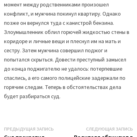
момент между родственниками произошел
конфликт, и мужчина покинул квартиру. Однако
позже он вернулся туда с канистрой бензина.
Злоумышленник облил горючей жидкостью стены в
коридоре и личные вещи и плеснул им на мать и
сестру. Затем мужчина совершил поджог и
попытался скрыться. Довести преступный замысел
до конца поджигателю не удалось: потерпевшие
спаслись, а его самого полицейские задержали по
горячим следам. Теперь в обстоятельствах дела
будет разбираться суд.
Навигация
Предыдущая
С
ПРЕДЫДУЩАЯ ЗАПИСЬ
СЛЕДУЮЩАЯ ЗАПИСЬ
запись:
з