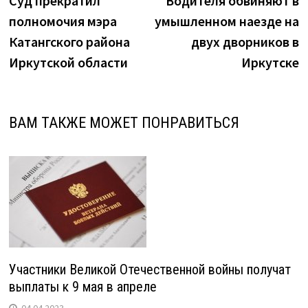
Суд прекратил
Водителя обвиняют в
по
полномочия мэра
умышленном наезде на
записям
Катангского района
двух дворников в
Иркутской области
Иркутске
ВАМ ТАКЖЕ МОЖЕТ ПОНРАВИТЬСЯ
Участники Великой Отечественной войны получат
выплаты к 9 мая в апреле