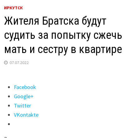
ИРКУТСК
Жителя Братска будут
судить за попытку сжечь
мать и сестру в квартире
07.07.2022
Поделиться
Facebook
"Жителя
Google+
Братска
Twitter
будут
VKontakte
судить
за