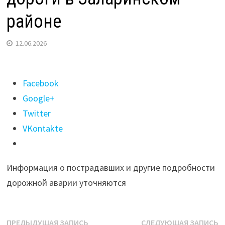
районе
12.06.2026
Поделиться
Facebook
"Фура
Google+
с
Twitter
отказавшими
VKontakte
тормозами
вылетела
Информация о пострадавших и другие подробности
с
дорожной аварии уточняются
дороги
в
Заларинском
Навигация
Предыдущая
С
ПРЕДЫДУЩАЯ ЗАПИСЬ
СЛЕДУЮЩАЯ ЗАПИСЬ