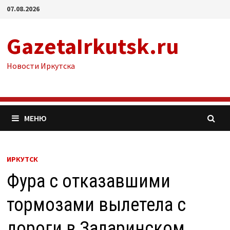
Перейти
07.08.2026
к
содержимому
GazetaIrkutsk.ru
Новости Иркутска
МЕНЮ
ИРКУТСК
Фура с отказавшими
тормозами вылетела с
дороги в Заларинском