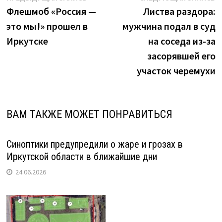
районе"
запись:
з
Флешмоб «Россия —
Листва раздора:
по
это мы!» прошел в
мужчина подал в суд
записям
Иркутске
на соседа из-за
засорявшей его
участок черемухи
ВАМ ТАКЖЕ МОЖЕТ ПОНРАВИТЬСЯ
Синоптики предупредили о жаре и грозах в
Иркутской области в ближайшие дни
24.06.2026