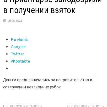
в получении взяток
16.08.2021
Поделиться
Facebook
"Старшего
Google+
инспектора
Twitter
Гороховского
VKontakte
лесничества
в
Деньги предназначались за покровительство в
Приангарье
совершении незаконных рубок
заподозрили
в
получении
Навигация
Предыдущая
С
ПРЕДЫДУЩАЯ ЗАПИСЬ
СЛЕДУЮЩАЯ ЗАПИСЬ