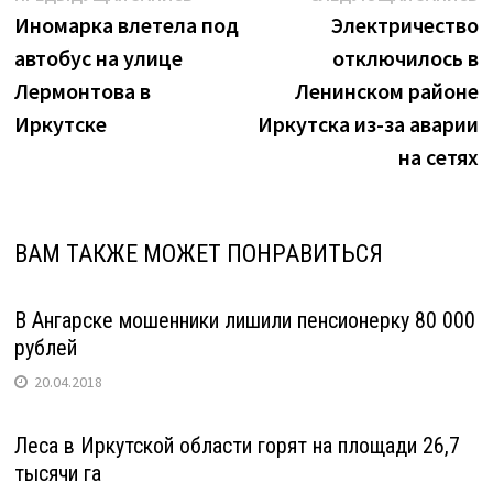
взяток"
запись:
з
Иномарка влетела под
Электричество
по
автобус на улице
отключилось в
записям
Лермонтова в
Ленинском районе
Иркутске
Иркутска из-за аварии
на сетях
ВАМ ТАКЖЕ МОЖЕТ ПОНРАВИТЬСЯ
В Ангарске мошенники лишили пенсионерку 80 000
рублей
20.04.2018
Леса в Иркутской области горят на площади 26,7
тысячи га