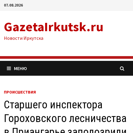
Перейти
07.08.2026
к
содержимому
GazetaIrkutsk.ru
Новости Иркутска
МЕНЮ
ПРОИСШЕСТВИЯ
Старшего инспектора
Гороховского лесничества
в Приангарье заподозрили