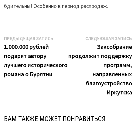
бдительны! Особенно в период распродаж.
Навигация
Предыдущая
С
ПРЕДЫДУЩАЯ ЗАПИСЬ
СЛЕДУЮЩАЯ ЗАПИСЬ
запись:
з
1.000.000 рублей
Заксобрание
по
подарят автору
продолжит поддержку
записям
лучшего исторического
программ,
романа о Бурятии
направленных
благоустройство
Иркутска
ВАМ ТАКЖЕ МОЖЕТ ПОНРАВИТЬСЯ