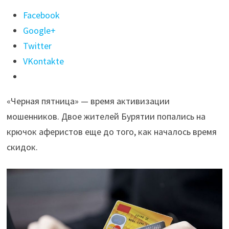
Поделиться
Facebook
"Двое
Google+
жителей
Twitter
Бурятии
VKontakte
потеряли
более
«Черная пятница»
—
время активизации
700
мошенников. Двое жителей Бурятии попались на
тысяч
крючок аферистов еще до того, как началось время
рублей,
скидок.
совершая
покупки
в
интернете"