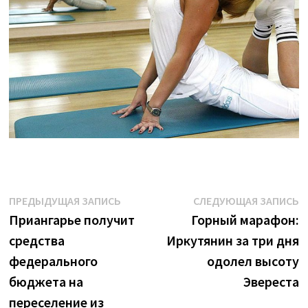
Навигация
Предыдущая
С
ПРЕДЫДУЩАЯ ЗАПИСЬ
СЛЕДУЮЩАЯ ЗАПИСЬ
запись:
з
Приангарье получит
Горный марафон:
по
средства
Иркутянин за три дня
записям
федерального
одолел высоту
бюджета на
Эвереста
переселение из