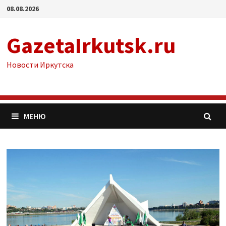
Перейти
08.08.2026
к
содержимому
GazetaIrkutsk.ru
Новости Иркутска
МЕНЮ