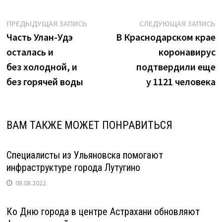
Навигация
Предыдущая
С
ПРЕДЫДУЩАЯ ЗАПИСЬ
СЛЕДУЮЩАЯ ЗАПИСЬ
запись:
з
Часть Улан-Удэ
В Краснодарском крае
по
осталась и
коронавирус
записям
без холодной, и
подтвердили еще
без горячей воды
у 1121 человека
ВАМ ТАКЖЕ МОЖЕТ ПОНРАВИТЬСЯ
Специалисты из Ульяновска помогают
инфраструктуре города Лутугино
08.08.2022
Ко Дню города в центре Астрахани обновляют