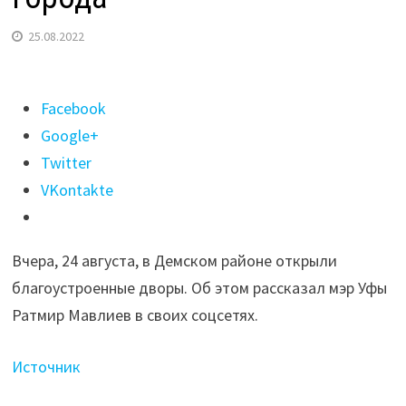
25.08.2022
Поделиться
Facebook
"Мэр
Google+
Уфы
Twitter
рассказал,
VKontakte
как
преображаются
Вчера, 24 августа, в Демском районе открыли
дворы
благоустроенные дворы. Об этом рассказал мэр Уфы
города"
Ратмир Мавлиев в своих соцсетях.
Источник