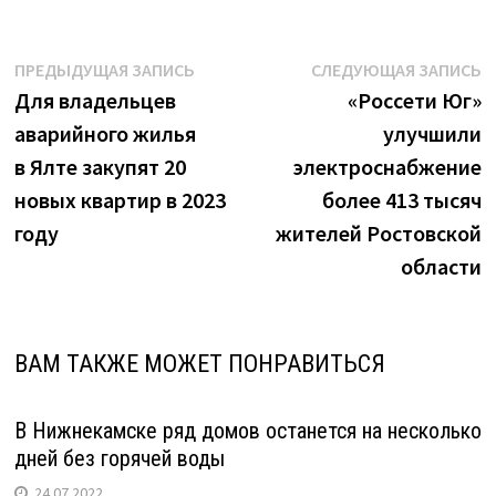
Навигация
Предыдущая
С
ПРЕДЫДУЩАЯ ЗАПИСЬ
СЛЕДУЮЩАЯ ЗАПИСЬ
запись:
з
Для владельцев
«Россети Юг»
по
аварийного жилья
улучшили
записям
в Ялте закупят 20
электроснабжение
новых квартир в 2023
более 413 тысяч
году
жителей Ростовской
области
ВАМ ТАКЖЕ МОЖЕТ ПОНРАВИТЬСЯ
В Нижнекамске ряд домов останется на несколько
дней без горячей воды
24.07.2022