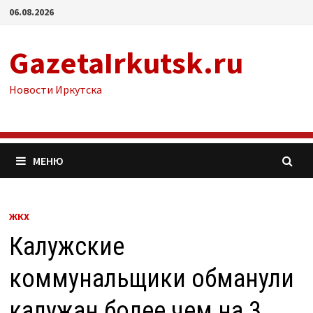
Перейти
06.08.2026
к
содержимому
GazetaIrkutsk.ru
Новости Иркутска
МЕНЮ
ЖКХ
Калужские
коммунальщики обманули
калужан более чем на 3