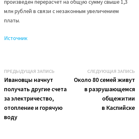
произведен перерасчет на общую сумму свыше 1,3
млн рублей в связи с незаконным увеличением
платы.
Источник
Навигация
Предыдущая
С
ПРЕДЫДУЩАЯ ЗАПИСЬ
СЛЕДУЮЩАЯ ЗАПИСЬ
запись:
з
Ивановцы начнут
Около 80 семей живут
по
получать другие счета
в разрушающемся
записям
за электричество,
общежитии
отопление и горячую
в Каспийске
воду