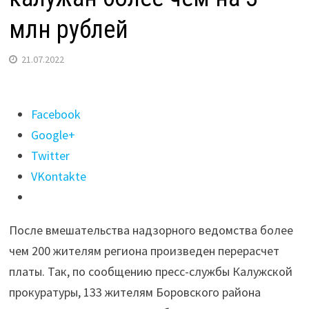
млн рублей
21.07.2022
Поделиться
Facebook
"Калужские
Google+
коммунальщики
Twitter
обманули
VKontakte
калужан
более
После вмешательства надзорного ведомства более
чем
чем 200 жителям региона произведен перерасчет
на 3
платы. Так, по сообщению пресс-службы Калужской
млн
прокуратуры, 133 жителям Боровского района
рублей"