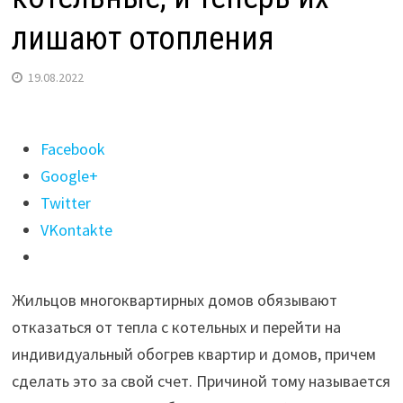
лишают отопления
19.08.2022
Поделиться
Facebook
"Авдеев
Google+
обещал
Twitter
кольчугинцам
VKontakte
новые
котельные,
Жильцов многоквартирных домов обязывают
и
отказаться от тепла с котельных и перейти на
теперь
индивидуальный обогрев квартир и домов, причем
их
сделать это за свой счет. Причиной тому называется
лишают