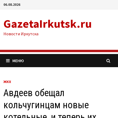
Перейти
06.08.2026
к
содержимому
GazetaIrkutsk.ru
Новости Иркутска
МЕНЮ
ЖКХ
Авдеев обещал
кольчугинцам новые
котельные, и теперь их