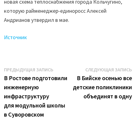
новая схема теплоснабжения города Кольчугино,
отопления"
которую райменеджер-единоросс Алексей
Андрианов утвердил в мае.
Источник
Навигация
Предыдущая
С
ПРЕДЫДУЩАЯ ЗАПИСЬ
СЛЕДУЮЩАЯ ЗАПИСЬ
запись:
з
В Ростове подготовили
В Бийске осенью все
по
инженерную
детские поликлиники
записям
инфраструктуру
объединят в одну
для модульной школы
в Суворовском