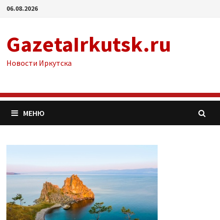
Перейти
06.08.2026
к
содержимому
GazetaIrkutsk.ru
Новости Иркутска
МЕНЮ