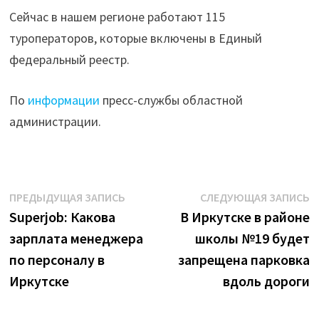
Сейчас в нашем регионе работают 115
туроператоров, которые включены в Единый
федеральный реестр.
По
информации
пресс-службы областной
администрации.
Навигация
Предыдущая
С
ПРЕДЫДУЩАЯ ЗАПИСЬ
СЛЕДУЮЩАЯ ЗАПИСЬ
запись:
з
Superjob: Какова
В Иркутске в районе
по
зарплата менеджера
школы №19 будет
записям
по персоналу в
запрещена парковка
Иркутске
вдоль дороги