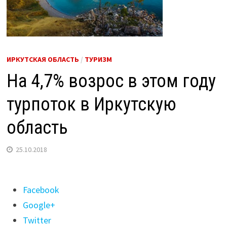
ИРКУТСКАЯ ОБЛАСТЬ
/
ТУРИЗМ
На 4,7% возрос в этом году
турпоток в Иркутскую
область
25.10.2018
Поделиться
Facebook
"На
Google+
4,7%
Twitter