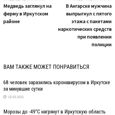
исправительных
запись:
з
Медведь заглянул на
В Ангарске мужчина
по
работ"
ферму в Иркутском
выпрыгнул с пятого
записям
районе
этажа с пакетами
наркотических средств
при появлении
полиции
ВАМ ТАКЖЕ МОЖЕТ ПОНРАВИТЬСЯ
68 человек заразились коронавирусом в Иркутске
за минувшие сутки
18.03.2021
Морозы до -49°С нагрянут в Иркутскую область