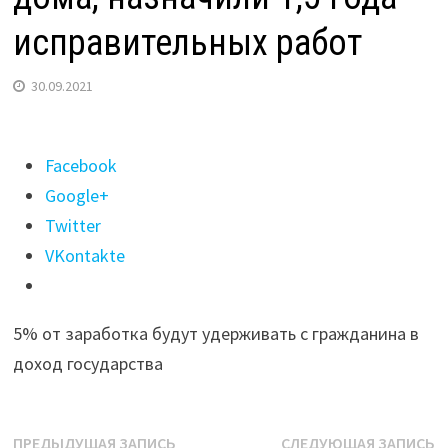
исправительных работ
30.09.2021
Поделиться
Facebook
"Жителю
Google+
Ангарска,
Twitter
случайно
VKontakte
спалившему
два
5% от заработка будут удерживать с гражданина в
дома,
доход государства
назначили
1,5
года
Навигация
Предыдущая
С
ПРЕДЫДУЩАЯ ЗАПИСЬ
СЛЕДУЮЩАЯ ЗАПИСЬ