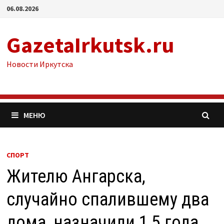
Перейти
06.08.2026
к
содержимому
GazetaIrkutsk.ru
Новости Иркутска
МЕНЮ
СПОРТ
Жителю Ангарска,
случайно спалившему два
дома, назначили 1,5 года