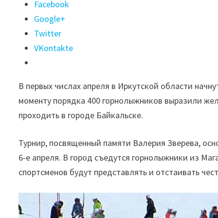
Поделиться
Facebook
"В
Google+
апреле
Twitter
в
VKontakte
Иркутской
области
В первых числах апреля в Иркутской области начн
пройдут
моменту порядка 400 горнолыжников выразили жел
соревнования
проходить в городе Байкальске.
по
горнолыжному
Турнир, посвященный памяти Валерия Зверева, осн
спорту"
6-е апреля. В город съедутся горнолыжники из Маг
спортсменов будут представлять и отстаивать чес