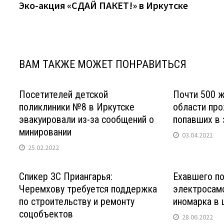
запись:
Эко-акция «СДАЙ ПАКЕТ!» в Иркутске
по
записям
ВАМ ТАКЖЕ МОЖЕТ ПОНРАВИТЬСЯ
Посетителей детской
Почти 500 ж
поликлиники №8 в Иркутске
области про
эвакуировали из-за сообщений о
попавших в 
минировании
03.04.2021
25.02.2022
Спикер ЗС Приангарья:
Ехавшего по
Черемхову требуется поддержка
электросам
по строительству и ремонту
иномарка в 
соцобъектов
28.06.2022