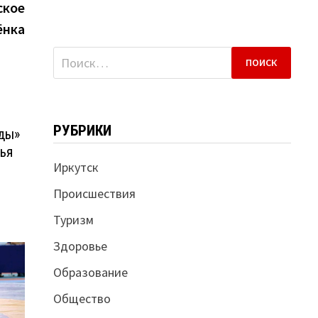
запись:
ское
ёнка
Найти:
РУБРИКИ
еды»
рья
Иркутск
Происшествия
Туризм
Здоровье
Образование
Общество