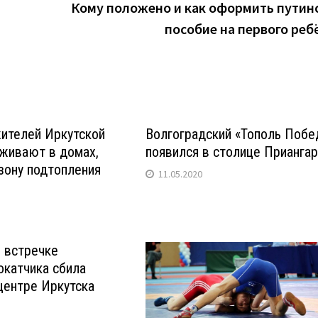
Кому положено и как оформить путин
пособие на первого реб
ителей Иркутской
Волгоградский «Тополь Поб
живают в домах,
появился в столице Прианга
зону подтопления
11.05.2020
 встречке
окатчика сбила
центре Иркутска