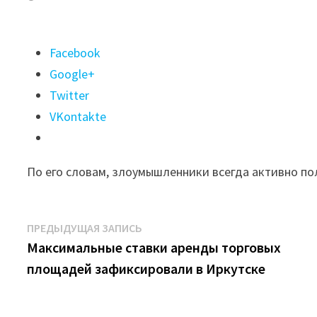
Поделиться
Facebook
"Специалист
Google+
рассказал
Twitter
о
VKontakte
новых
схемах
По его словам, злоумышленники всегда активно п
мошенничества
на
фоне
Навигация
Предыдущая
ПРЕДЫДУЩАЯ ЗАПИСЬ
событий
запись:
Максимальные ставки аренды торговых
по
в
площадей зафиксировали в Иркутске
записям
Донбассе"