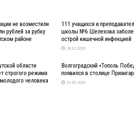
ации не возместили
111 учащихся и преподавате
лн рублей за рубку
школы №6 Шелехова заболе
тском районе
острой кишечной инфекцией
28.12.2020
утской области
Волгоградский «Тополь Поб
ет строгого режима
появился в столице Прианга
 молодого человека
11.05.2020