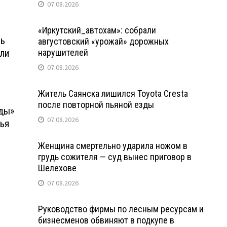
07.08.2026
«Иркутский_автохам»: собрали
ль
августовский «урожай» дорожных
ли
нарушителей
07.08.2026
Житель Саянска лишился Toyota Cresta
после повторной пьяной езды
еды»
07.08.2026
рья
Женщина смертельно ударила ножом в
грудь сожителя — суд вынес приговор в
Шелехове
07.08.2026
Руководство фирмы по лесным ресурсам и
бизнесменов обвиняют в подкупе в