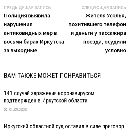
в
Навигация
Предыдущая
С
ПРЕДЫДУЩАЯ ЗАПИСЬ
СЛЕДУЮЩАЯ ЗАПИСЬ
Иркутске"
запись:
з
Полиция выявила
Жителя Усолья,
по
нарушения
похитившего телефон
записям
антиковидных мер в
и деньги у пассажира
восьми барах Иркутска
поезда, осудили
за выходные
условно
ВАМ ТАКЖЕ МОЖЕТ ПОНРАВИТЬСЯ
141 случай заражения коронавирусом
подтвержден в Иркутской области
01.05.2020
Иркутский областной суд оставил в силе приговор