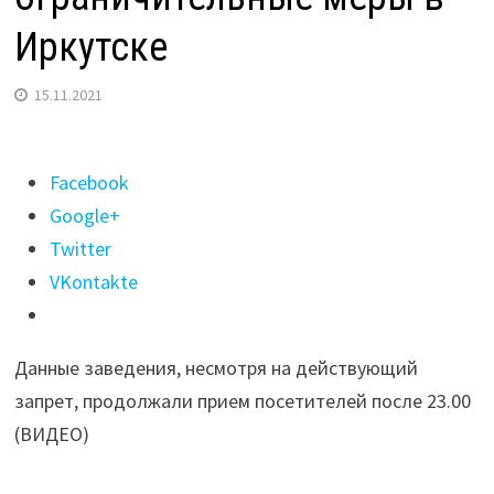
Иркутске
15.11.2021
Поделиться
Facebook
"Нарру,
Google+
«Цех»
Twitter
и
VKontakte
еще
шесть
Данные заведения, несмотря на действующий
баров
запрет, продолжали прием посетителей после 23.00
нарушили
(ВИДЕО)
ограничительные
меры