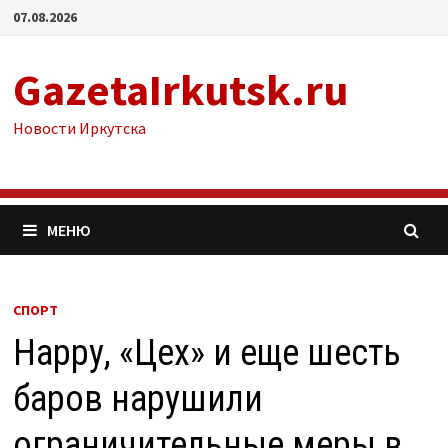
Перейти
07.08.2026
к
содержимому
GazetaIrkutsk.ru
Новости Иркутска
МЕНЮ
СПОРТ
Нарру, «Цех» и еще шесть
баров нарушили
ограничительные меры в