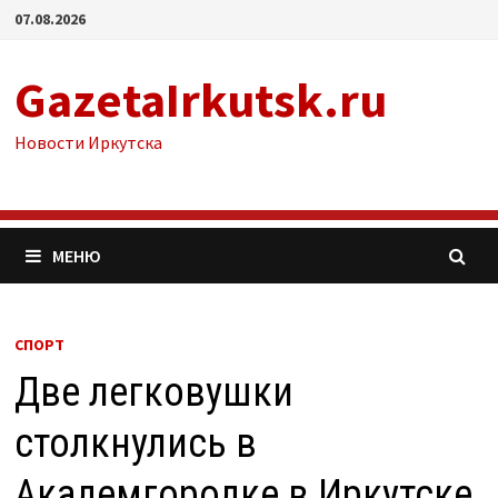
Перейти
07.08.2026
к
содержимому
GazetaIrkutsk.ru
Новости Иркутска
МЕНЮ
СПОРТ
Две легковушки
столкнулись в
Академгородке в Иркутске