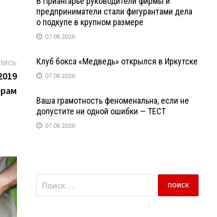
В Приангарье руководители фирмы и
предприниматели стали фигурантами дела
о подкупе в крупном размере
07.08.2026
Следующая
Клуб бокса «Медведь» открылся в Иркутске
ПИСЬ
запись:
2019
07.08.2026
ерам
Ваша грамотность феноменальна, если не
допустите ни одной ошибки — ТЕСТ
07.08.2026
Найти: