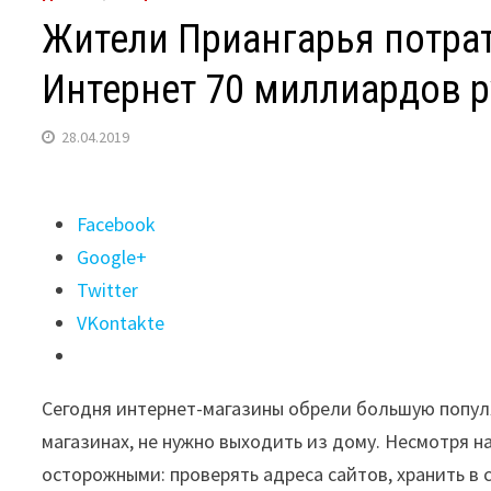
Жители Приангарья потрат
Интернет 70 миллиардов 
28.04.2019
Поделиться
Facebook
"Жители
Google+
Приангарья
Twitter
потратили
VKontakte
на
покупки
Сегодня интернет-магазины обрели большую популя
через
магазинах, не нужно выходить из дому. Несмотря н
Интернет
осторожными: проверять адреса сайтов, хранить в 
70