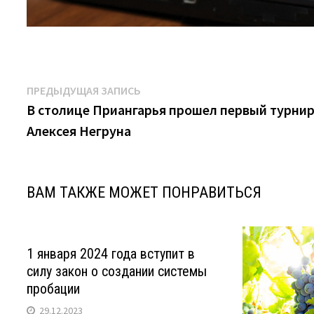
Навигация
Предыдущая
ПРЕДЫДУЩАЯ ЗАПИСЬ
запись:
В столице Приангарья прошел первый турни
по
Алексея Негруна
записям
ВАМ ТАКЖЕ МОЖЕТ ПОНРАВИТЬСЯ
1 января 2024 года вступит в
силу закон о создании системы
пробации
29.12.2023