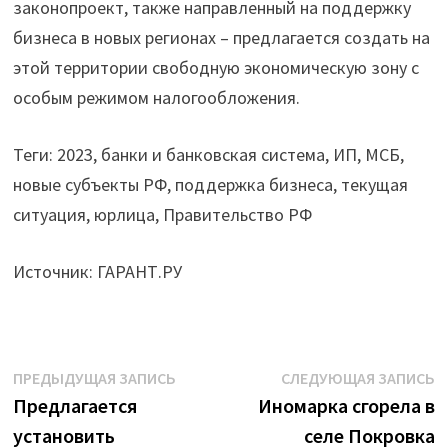
законопроект, также направленный на поддержку
бизнеса в новых регионах – предлагается создать на
этой территории свободную экономическую зону с
особым режимом налогообложения.
Теги: 2023, банки и банковская система, ИП, МСБ,
новые субъекты РФ, поддержка бизнеса, текущая
ситуация, юрлица, Правительство РФ
Источник: ГАРАНТ.РУ
Навигация
Предыдущая
С
ПРЕДЫДУЩАЯ ЗАПИСЬ
СЛЕДУЮЩАЯ ЗАПИСЬ
запись:
з
Предлагается
Иномарка сгорела в
по
установить
селе Покровка