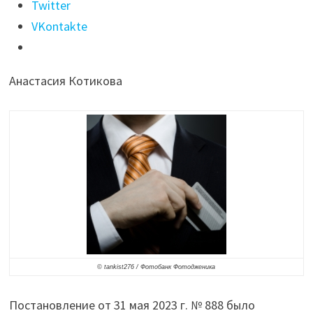
параметры
Twitter
программы
VKontakte
льготного
кредитования
Анастасия Котикова
МСП
в
новых
регионах"
© tankist276 / Фотобанк Фотодженика
Постановление от 31 мая 2023 г. № 888 было