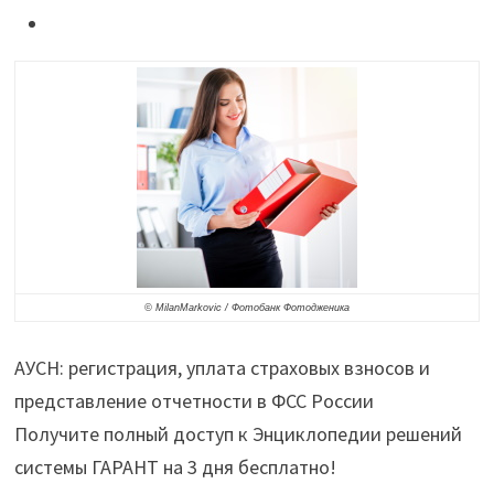
страховой
взнос
по
травматизму
на
АУСН
составит
2217
руб."
© MilanMarkovic / Фотобанк Фотодженика
АУСН: регистрация, уплата страховых взносов и
представление отчетности в ФСС России
Получите полный доступ к Энциклопедии решений
системы ГАРАНТ на 3 дня бесплатно!