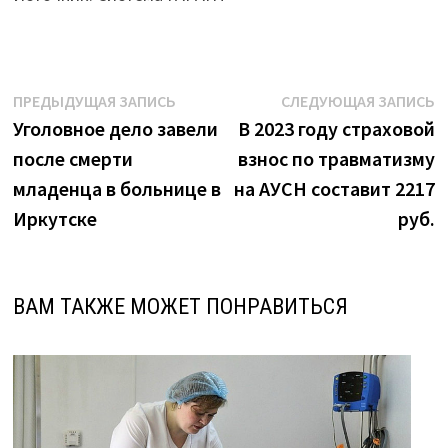
Навигация
Предыдущая
С
ПРЕДЫДУЩАЯ ЗАПИСЬ
СЛЕДУЮЩАЯ ЗАПИСЬ
запись:
з
Уголовное дело завели
В 2023 году страховой
по
после смерти
взнос по травматизму
записям
младенца в больнице в
на АУСН составит 2217
Иркутске
руб.
ВАМ ТАКЖЕ МОЖЕТ ПОНРАВИТЬСЯ