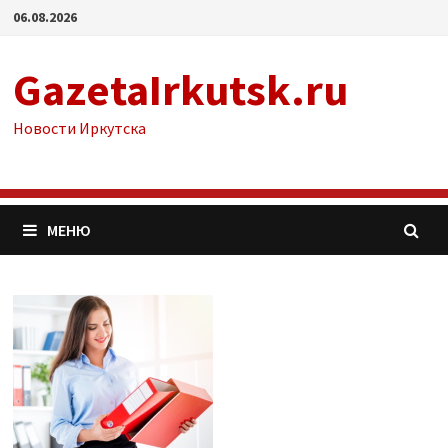
Перейти
06.08.2026
к
содержимому
GazetaIrkutsk.ru
Новости Иркутска
МЕНЮ