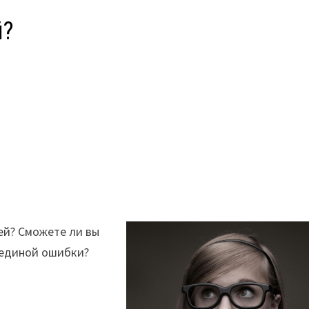
й?
ией? Сможете ли вы
и единой ошибки?