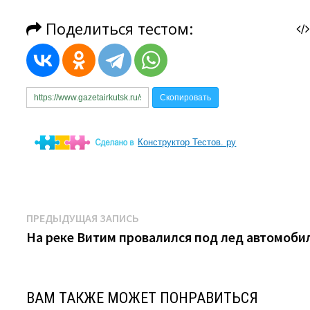
Конструктор Тестов. ру
Навигация
Предыдущая
ПРЕДЫДУЩАЯ ЗАПИСЬ
запись:
На реке Витим провалился под лед автомоби
по
записям
ВАМ ТАКЖЕ МОЖЕТ ПОНРАВИТЬСЯ