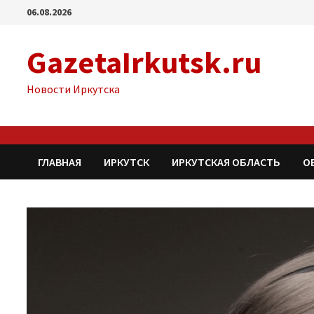
Перейти
06.08.2026
к
содержимому
GazetaIrkutsk.ru
Новости Иркутска
ГЛАВНАЯ
ИРКУТСК
ИРКУТСКАЯ ОБЛАСТЬ
О