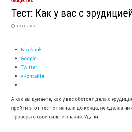
ОБЩЕСТВО
Тест: Как у вас с эрудицие
10.11.2019
Поделиться
Facebook
"Тест:
Google+
Как
Twitter
у
VKontakte
вас
с
А как вы думаете, как у вас обстоят дела с эрудиц
эрудицией?"
пройти этот тест от начала до конца, не сделав н
Проверьте свои силы и знания. Удачи!