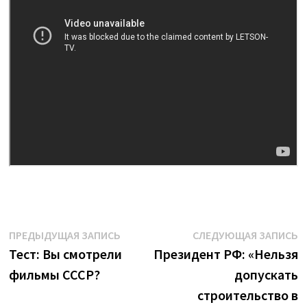
Навигация
Предыдущая
С
ПРЕДЫДУЩАЯ ЗАПИСЬ
СЛЕДУЮЩАЯ ЗАПИСЬ
запись:
з
Тест: Вы смотрели
Президент РФ: «Нельзя
по
фильмы СССР?
допускать
записям
строительство в