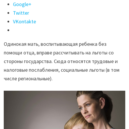
"Статус
Google+
матери-
Twitter
одиночки:
VKontakte
кто
может
Одинокая мать, воспитывающая ребенка без
рассчитывать
помощи отца, вправе рассчитывать на льготы со
и
стороны государства. Сюда относятся трудовые и
как
налоговые послабления, социальные льготы (в том
получить"
числе региональные).