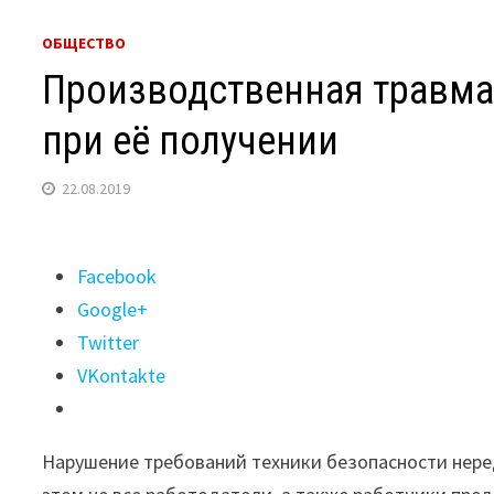
ОБЩЕСТВО
Производственная травма
при её получении
22.08.2019
Поделиться
Facebook
"Производственная
Google+
травма:
Twitter
как
VKontakte
правильно
действовать
Нарушение требований техники безопасности нере
при