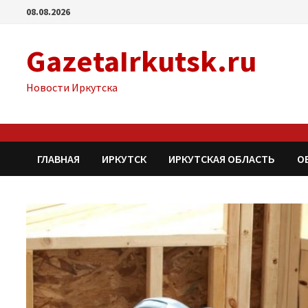
Перейти
08.08.2026
к
содержимому
GazetaIrkutsk.ru
Новости Иркутска
ГЛАВНАЯ
ИРКУТСК
ИРКУТСКАЯ ОБЛАСТЬ
О