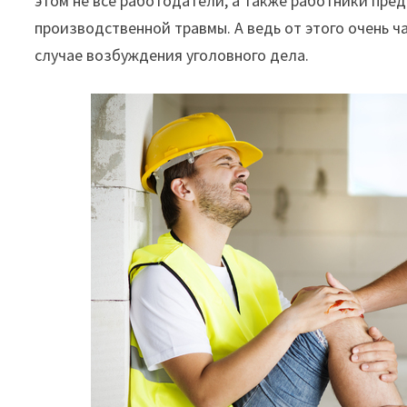
этом не все работодатели, а также работники пре
её
производственной травмы. А ведь от этого очень ч
получении"
случае возбуждения уголовного дела.