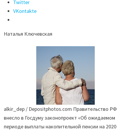
период
Twitter
выплаты
VKontakte
накопительной
пенсии
Наталья Ключевская
могут
увеличить
на
полгода"
alkir_dep / Depositphotos.com Правительство РФ
внесло в Госдуму законопроект «Об ожидаемом
периоде выплаты накопительной пенсии на 2020