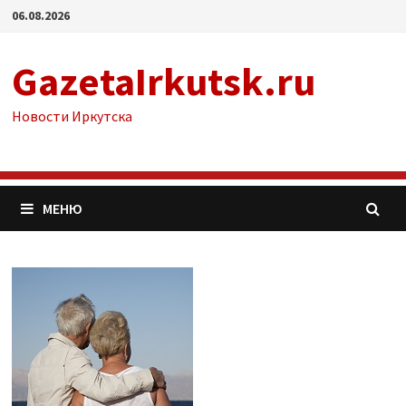
Перейти
06.08.2026
к
содержимому
GazetaIrkutsk.ru
Новости Иркутска
МЕНЮ