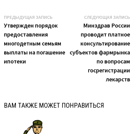
Навигация
Предыдущая
С
ПРЕДЫДУЩАЯ ЗАПИСЬ
СЛЕДУЮЩАЯ ЗАПИСЬ
запись:
з
Утвержден порядок
Минздрав России
по
предоставления
проводит платное
записям
многодетным семьям
консультирование
выплаты на погашение
субъектов фармрынка
ипотеки
по вопросам
госрегистрации
лекарств
ВАМ ТАКЖЕ МОЖЕТ ПОНРАВИТЬСЯ