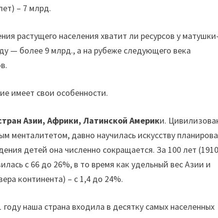
лет) – 7 млрд.
ния растущего населения хватит ли ресурсов у матушки
оду — более 9 млрд., а на рубеже следующего века
в.
ие имеет свои особенности.
стран Азии, Африки, Латинской Америк
и. Цивилизова
ым менталитетом, давно научилась искусству планиров
дения детей она численно сокращается. За 100 лет (1910
лась с 66 до 26%, в то время как удельный вес Азии и
ера континента) – с 1,4 до 24%.
11 году наша страна входила в десятку самых населенных