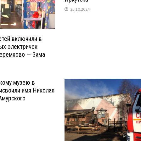
25.10.2024
етей включили в
ых электричек
Черемхово — Зима
кому музею в
исвоили имя Николая
Амурского