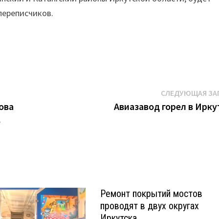
переписчиков.
СЛЕДУЮЩАЯ ЗА
ова
Авиазавод горел в Ирку
о
Ремонт покрытий мостов
проводят в двух округах
Иркутска