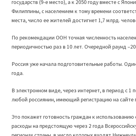
государств (9-е место), а к 2050 году вместе с Япо
Филиппины, с населением к тому времени соответст
места, число ее жителей достигнет 1,7 млрд. челов
По рекомендации ООН точная численность населени
периодичностью раз в 10 лет. Очередной раунд –20
Россия уже начала подготовительные работы. Один 
года.
В электронном виде, через интернет, в период с 1 
любой россиянин, имеющий регистрацию на сайте г
Это покажет готовность граждан к использованию
расходы на предстоящую через 2 года Всероссийску
регионах страны, в число которых входят Нижнеуд