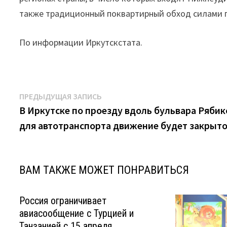
также традиционный поквартирный обход силами 
По информации Иркутскстата.
Навигация
Предыдущая
ПРЕДЫДУЩАЯ ЗАПИСЬ
запись:
В Иркутске по проезду вдоль бульвара Рябик
по
для автотранспорта движение будет закрыт
записям
ВАМ ТАКЖЕ МОЖЕТ ПОНРАВИТЬСЯ
Россия ограничивает
авиасообщение с Турцией и
Танзанией с 15 апреля