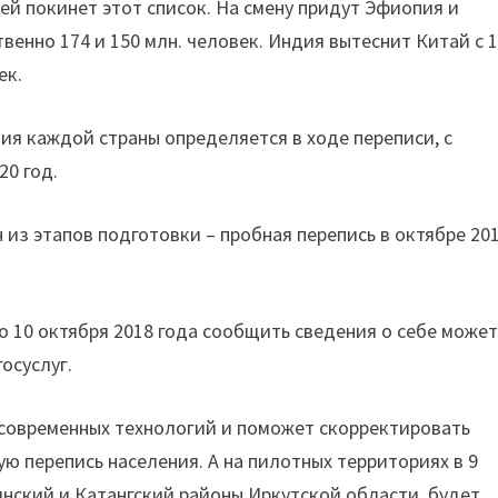
нией покинет этот список. На смену придут Эфиопия и
венно 174 и 150 млн. человек. Индия вытеснит Китай с 1
ек.
я каждой страны определяется в ходе переписи, с
20 год.
из этапов подготовки – пробная перепись в октябре 20
по 10 октября 2018 года сообщить сведения о себе може
осуслуг.
 современных технологий и поможет скорректировать
ю перепись населения. А на пилотных территориях в 9
инский и Катангский районы Иркутской области, будет