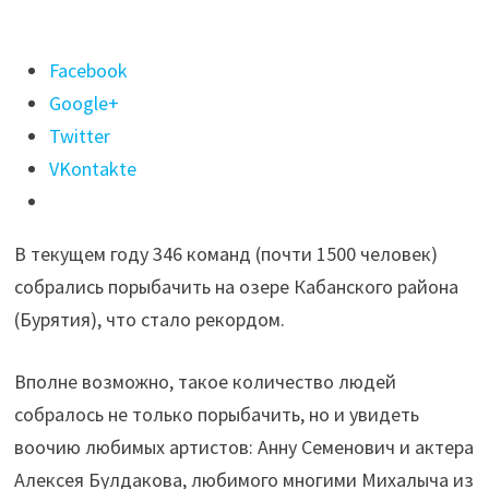
Поделиться
Facebook
"Байкальской
Google+
рыбалке-2019
Twitter
удалось
VKontakte
попасть
в
В текущем году 346 команд (почти 1500 человек)
Книгу
собрались порыбачить на озере Кабанского района
рекордов
(Бурятия), что стало рекордом.
Гиннесса
(Россия)"
Вполне возможно, такое количество людей
собралось не только порыбачить, но и увидеть
воочию любимых артистов: Анну Семенович и актера
Алексея Булдакова, любимого многими Михалыча из