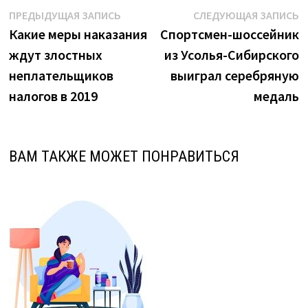
Навигация
Предыдущая
С
ПРЕДЫДУЩАЯ ЗАПИСЬ
СЛЕДУЮЩАЯ ЗАПИСЬ
запись:
з
Какие меры наказания
Спортсмен-шоссейник
по
ждут злостных
из Усолья-Сибирского
записям
неплательщиков
выиграл серебряную
налогов в 2019
медаль
ВАМ ТАКЖЕ МОЖЕТ ПОНРАВИТЬСЯ