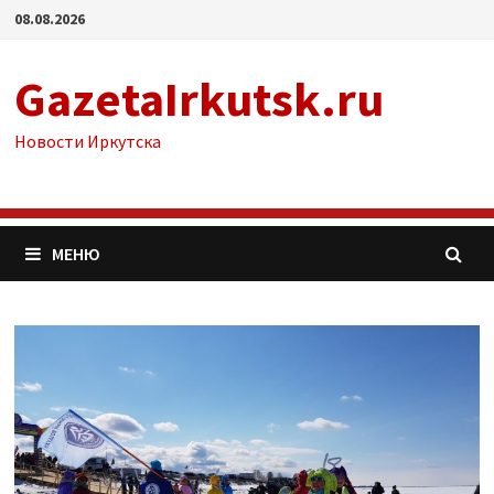
Перейти
08.08.2026
к
содержимому
GazetaIrkutsk.ru
Новости Иркутска
МЕНЮ