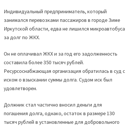
за
Индивидуальный предприниматель, который
долга
занимался перевозками пассажиров в городе Зиме
по
Иркутской области, едва не лишился микроавтобуса
ЖКХ
за долг по ЖКХ.
владелец
чуть
Он не оплачивал ЖКХ и за год его задолженность
не
составила более 350 тысяч рублей.
лишился
Ресурсоснабжающая организация обратилась в суд с
своего
иском о взыскании суммы долга. Судом иск был
микроавтобуса"
удовлетворен.
Должник стал частично вносил деньги для
погашения долга, однако, остаток в размере 130
тысяч рублей в установленные для добровольного