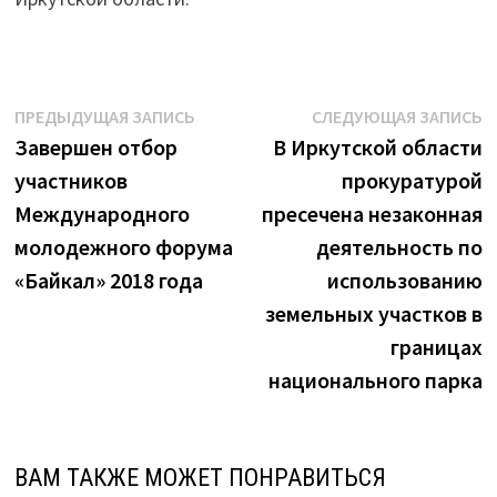
Навигация
Предыдущая
С
ПРЕДЫДУЩАЯ ЗАПИСЬ
СЛЕДУЮЩАЯ ЗАПИСЬ
запись:
з
Завершен отбор
В Иркутской области
по
участников
прокуратурой
записям
Международного
пресечена незаконная
молодежного форума
деятельность по
«Байкал» 2018 года
использованию
земельных участков в
границах
национального парка
ВАМ ТАКЖЕ МОЖЕТ ПОНРАВИТЬСЯ