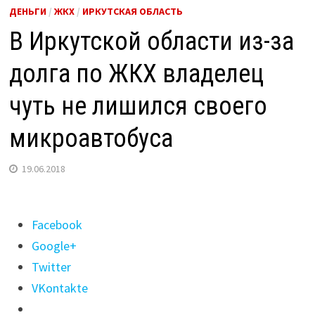
ДЕНЬГИ
/
ЖКХ
/
ИРКУТСКАЯ ОБЛАСТЬ
В Иркутской области из-за
долга по ЖКХ владелец
чуть не лишился своего
микроавтобуса
19.06.2018
Поделиться
Facebook
"В
Google+
Иркутской
Twitter
области
VKontakte
из-