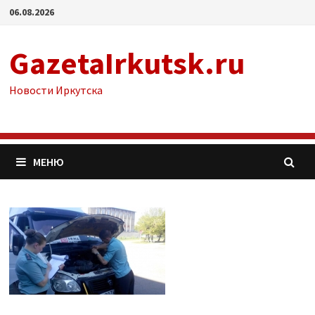
Перейти
06.08.2026
к
содержимому
GazetaIrkutsk.ru
Новости Иркутска
МЕНЮ