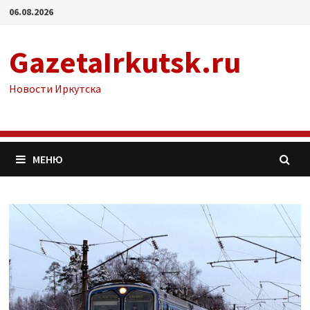
Перейти
06.08.2026
к
содержимому
GazetaIrkutsk.ru
Новости Иркутска
МЕНЮ