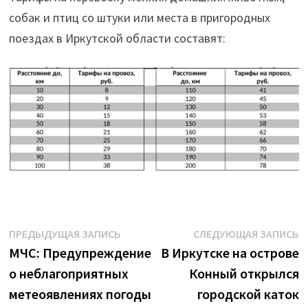
собак и птиц со штуки или места в пригородных
поездах в Иркутской области составят:
Навигация
Предыдущая
С
ПРЕДЫДУЩАЯ ЗАПИСЬ
СЛЕДУЮЩАЯ ЗАПИСЬ
запись:
з
МЧС: Предупреждение
В Иркутске на острове
по
о неблагоприятных
Конный открылся
записям
метеоявлениях погоды
городской каток