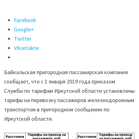
Поделиться
Facebook
"Установлены
Google+
тарифы
Twitter
на
VKontakte
перевозку
пассажиров
Байкальская пригородная пассажирская компания
по
сообщает, что с 1 января 2019 года приказом
Иркутской
Службы по тарифам Иркутской области установлены
области
тарифы на перевозку пассажиров железнодорожным
с
транспортом в пригородном сообщении по
1
Иркутской области.
января
2019