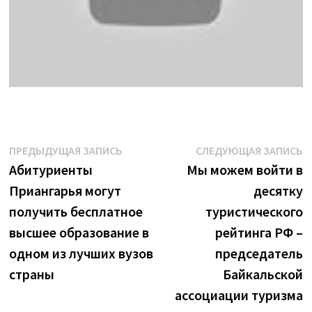
Навигация
Предыдущая
С
ПРЕДЫДУЩАЯ ЗАПИСЬ
СЛЕДУЮЩАЯ ЗАПИСЬ
запись:
з
Абитуриенты
Мы можем войти в
по
Приангарья могут
десятку
записям
получить бесплатное
туристического
высшее образование в
рейтинга РФ –
одном из лучших вузов
председатель
страны
Байкальской
ассоциации туризма