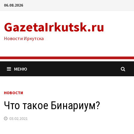
Перейти
06.08.2026
к
содержимому
GazetaIrkutsk.ru
Новости Иркутска
МЕНЮ
НОВОСТИ
Что такое Бинариум?
03.02.2021